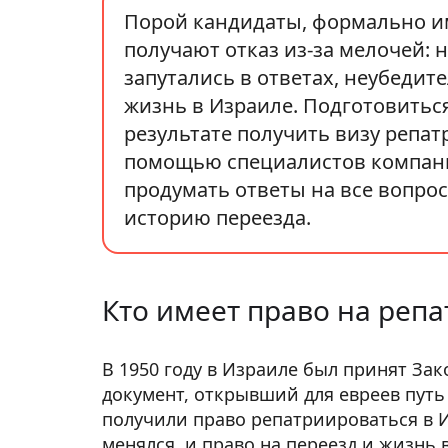
Порой кандидаты, формально и
получают отказ из‑за мелочей: 
запутались в ответах, неубеди
жизнь в Израиле. Подготовиться
результате получить визу репатр
помощью специалистов компани
продумать ответы на все вопро
историю переезда.
Кто имеет право на реп
В 1950 году в Израиле был принят З
документ, открывший для евреев путь
получили право репатриироваться в И
менялся, и право на переезд и жизнь 