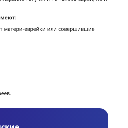
имеют:
 от матери-еврейки или совершившие
реев.
йские