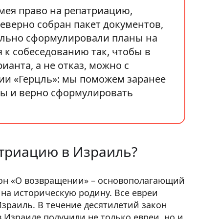
мея право на репатриацию,
неверно собран пакет документов,
тельно сформулировали планы на
 к собеседованию так, чтобы в
ианта, а не отказ, можно с
и «Герцль»: мы поможем заранее
сы и верно сформулировать
атриацию в Израиль?
акон «О возвращении» – основополагающий
 на историческую родину. Все евреи
зраиль. В течение десятилетий закон
в Израиле получили не только евреи, но и