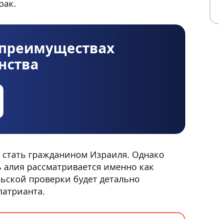
рак.
х преимуществах
нства
 стать гражданином Израиля. Однако
ь алия рассматривается именно как
льской проверки будет детально
патрианта.