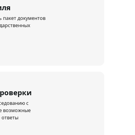
иля
ь пакет документов
ударственных
проверки
седованию с
се возможные
 ответы