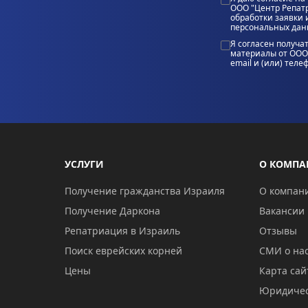
ООО "Центр Репатр
обработки заявки 
персональных да
Я согласен получ
материалы от ООО
email и (или) теле
УСЛУГИ
О КОМП
Получение гражданства Израиля
О компан
Получение Даркона
Вакансии
Репатриация в Израиль
Отзывы
Поиск еврейских корней
СМИ о на
Цены
Карта сай
Юридичес