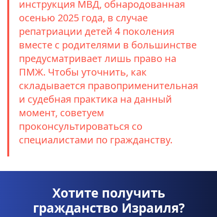
инструкция МВД, обнародованная
осенью 2025 года, в случае
репатриации детей 4 поколения
вместе с родителями в большинстве
предусматривает лишь право на
ПМЖ. Чтобы уточнить, как
складывается правоприменительная
и судебная практика на данный
момент, советуем
проконсультироваться со
специалистами по гражданству.
Хотите получить
гражданство Израиля?