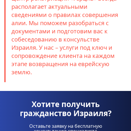
располагает актуальными
сведениями о правилах совершения
алии. Мы поможем разобраться с
документами и подготовим вас к
собеседованию в консульстве
Израиля. У нас – услуги под ключ и
сопровождение клиента на каждом
этапе возвращения на еврейскую
землю.
Хотите получить
гражданство Израиля?
Оставьте заявку на бесплатную