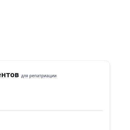
ентов
для репатриации