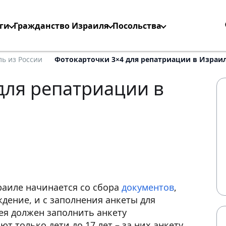
ги
Гражданство Израиля
Посольства
ь из России
Фотокарточки 3×4 для репатриации в Израил
для репатриации в
раиле начинается со сбора
документов
,
ение, и с заполнения анкеты для
ея должен заполнить анкету
т только дети до 17 лет – за них анкету