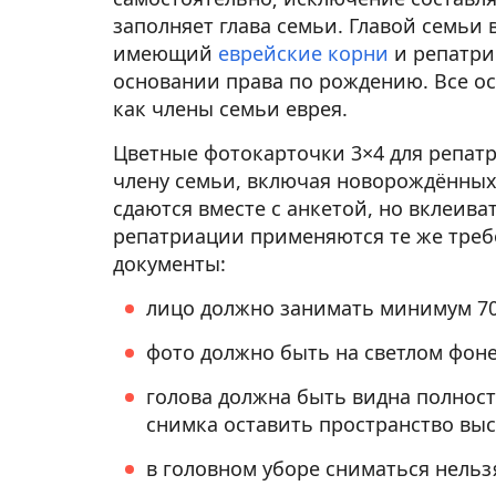
заполняет глава семьи. Главой семьи 
имеющий
еврейские корни
и репатр
основании права по рождению. Все о
как члены семьи еврея.
Цветные
фотокарточки 3×4 для репат
члену семьи, включая новорождённых
сдаются вместе с анкетой, но вклеива
репатриации
применяются те же треб
документы:
лицо должно занимать минимум 70
фото должно быть на светлом фоне
голова должна быть видна полнос
снимка оставить пространство выс
в головном уборе сниматься нельз