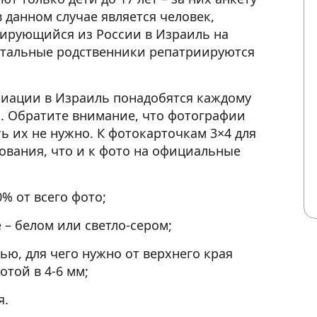
в данном случае является человек,
иирующийся
из России
в Израиль на
стальные родственники репатриируются
риации в Израиль
понадобятся каждому
. Обратите внимание, что фотографии
ть их не нужно. К
фотокарточкам 3×4 для
ования, что и к фото на официальные
% от всего фото;
 – белом или светло-сером;
тью,
для чего нужно
от верхнего края
отой в 4-6 мм;
я.