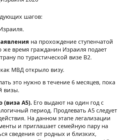
едующих шагов:
Израиля.
заявления
на прохождение ступенчатой
то же время гражданин Израиля подает
рану по туристической визе B2.
,
как МВД открыло визу.
лать это нужно в течение 6 месяцев, пока
й визы.
(виза А5).
Его выдают на один год с
логичный период. Продлевать А5 следует
действия. На данном этапе легализации
менты и приглашает семейную пару на
ся сведения от родных и близких,