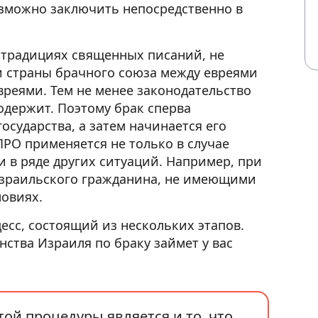
озможно заключить непосредственно в
 традициях священных писаний, не
 страны брачного союза между евреями
вреями. Тем не менее законодательство
одержит. Поэтому брак сперва
осударства, а затем начинается его
ПРО применяется не только в случае
и в ряде других ситуаций. Например, при
израильского гражданина, не имеющими
ловиях.
есс, состоящий из нескольких этапов.
нства Израиля по браку займет у вас
ой процедуры является и то, что