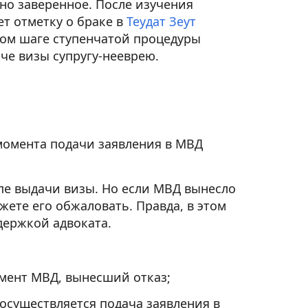
но заверенное. После изучения
т отметку о браке в
Теудат Зеут
этом шаге ступенчатой процедуры
че визы супругу-нееврею.
момента подачи заявления в МВД
пе выдачи визы. Но если МВД вынесло
жете его обжаловать. Правда, в этом
держкой адвоката.
амент МВД, вынесший отказ;
 осуществляется подача заявления в