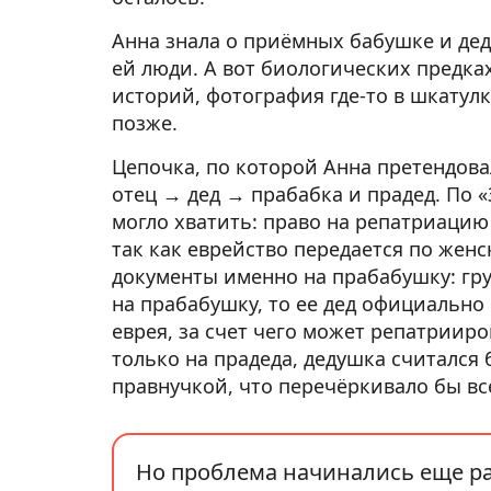
Анна знала о приёмных бабушке и де
ей люди. А вот биологических предка
историй, фотография где-то в шкатулк
позже.
Цепочка, по которой Анна претендова
отец → дед → прабабка и прадед. По 
могло хватить: право на репатриацию
так как еврейство передается по жен
документы именно на прабабушку: гру
на прабабушку, то ее дед официально 
еврея, за счет чего может репатриир
только на прадеда, дедушка считался 
правнучкой, что перечёркивало бы вс
Но проблема начинались еще ра