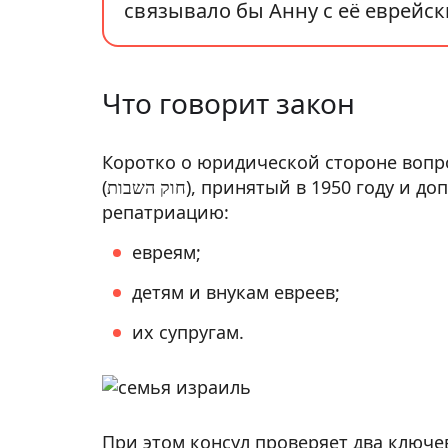
связывало бы Анну с её еврейск
Что говорит закон
Коротко о юридической стороне вопр
(חוק השבות), принятый в 1950 году и дополненный в 1970-м, даёт право на
репатриацию:
евреям;
детям и внукам евреев;
их супругам.
При этом консул проверяет два ключе