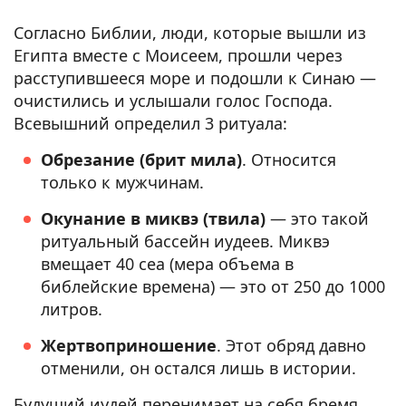
Согласно Библии, люди, которые вышли из
Египта вместе с Моисеем, прошли через
расступившееся море и подошли к Синаю —
очистились и услышали голос Господа.
Всевышний определил 3 ритуала:
Обрезание (брит мила)
. Относится
только к мужчинам.
Окунание в миквэ (твила)
— это такой
ритуальный бассейн иудеев. Миквэ
вмещает 40 сеа (мера объема в
библейские времена) — это от 250 до 1000
литров.
Жертвоприношение
. Этот обряд давно
отменили, он остался лишь в истории.
Будущий иудей перенимает на себя бремя