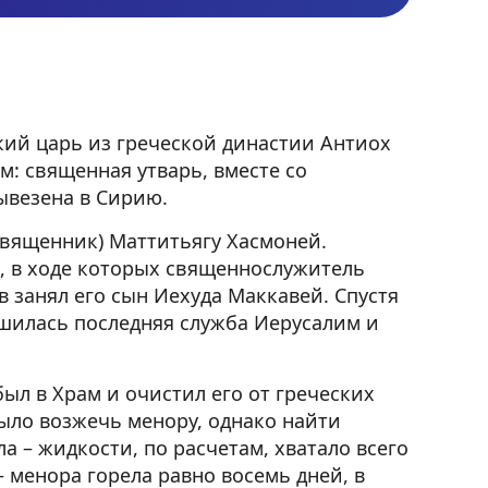
ский царь из греческой династии Антиох
м: священная утварь, вместе со
ывезена в Сирию.
священник) Маттитьягу Хасмоней.
, в ходе которых священнослужитель
в занял его сын Иехуда Маккавей. Спустя
ершилась последняя служба Иерусалим и
ыл в Храм и очистил его от греческих
ыло возжечь менору, однако найти
 – жидкости, по расчетам, хватало всего
– менора горела равно восемь дней, в