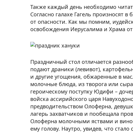
Также каждый день необходимо читат
Согласно галахе Гагель произносят в 
от опасности. Как мы помним, иудейс
освобождения Иерусалима и Храма от 
Праздничный стол отличается разноо
подают драники (левивот), картофельн
и другие угощения, обжаренные в мас
молочные блюда, из творога или сыра
героическому поступку Юдифи – доче
войска ассирийского царя Навуходон
предводительством Олоферна, девушк
лагерь захватчиков и пообещала пров
Олоферна молочными яствами и вином,
ему голову. Наутро, увидев, что стало