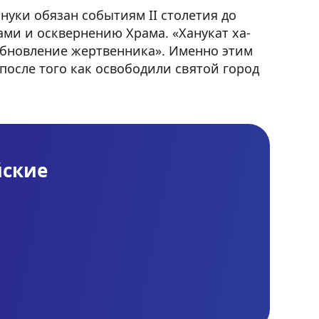
уки обязан событиям II столетия до
ами и осквернению Храма. «Ханукат ха-
обновление жертвенника». Именно этим
после того как освободили святой город
йские