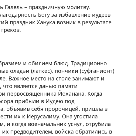
ь Галель – праздничную молитву.
благодарность Богу за избавление иудеев
кий праздник Ханука возник в результате
греков.
бразием и обилием блюд. Традиционно
ые оладьи (латкес), пончики (суфганионт)
ле. Важное место на столе занимают и
, что является данью памяти
ри первосвященника Йоханана. Когда
осора прибыли в Иудею под
а, объявив себя пророчицей, пришла в
ести их к Иерусалиму. Она угостила
 и когда военачальник уснул, отрубила
 с их предводителем, войска обратились в