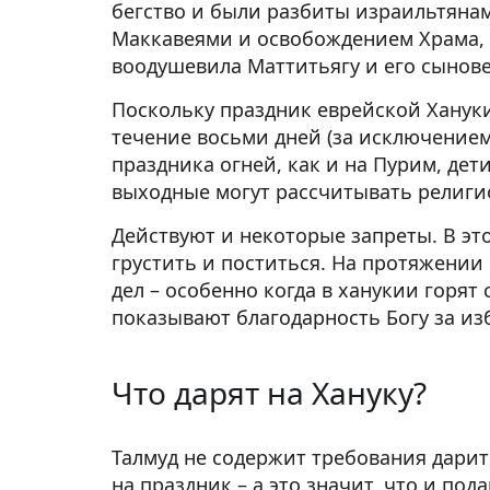
бегство и были разбиты израильтянам
Маккавеями и освобождением Храма, 
воодушевила Маттитьягу и его сынове
Поскольку праздник еврейской Хануки
течение восьми дней (за исключением
праздника огней, как и на Пурим, дети
выходные могут рассчитывать религи
Действуют и некоторые запреты. В это
грустить и поститься. На протяжени
дел – особенно когда в ханукии горя
показывают благодарность Богу за из
Что дарят на Хануку?
Талмуд не содержит требования дарит
на праздник – а это значит, что и под