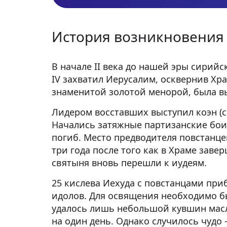
История возникновения
В начале II века до нашей эры сирий
IV захватил Иерусалим, осквернив Хра
знаменитой золотой менорой, была в
Лидером восставших выступил коэн (
Начались затяжные партизанские бои
погиб. Место предводителя повстанце
три года после того как в Храме зав
святыня вновь перешли к иудеям.
25 кислева Иехуда с повстанцами приб
идолов. Для освящения необходимо б
удалось лишь небольшой кувшин масла
на один день. Однако случилось чудо 