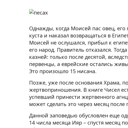
Однажды, когда Моисей пас овец, ег
куста и наказал возвращаться в Египе
Моисей не ослушался, прибыл к егип
его народ. Правитель отказался. Тогда
казней: только после десятой, вследс
первенцы, а еврейские остались живы,
Это произошло 15 нисана.
Позже, уже после основания Храма, п
жертвоприношения. В книге Чисел есть
успевший принести жертвенного агнца
может сделать это через месяц после 
Данной заповедью обусловлен еще од
14 числа месяца Ияр – спустя месяц п