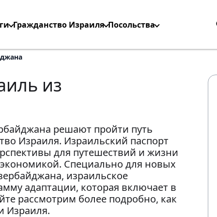
ги
Гражданство Израиля
Посольства
йджана
аиль из
ербайджана решают пройти путь
тво Израиля. Израильский паспорт
ерспективы для путешествий и жизни
й экономикой. Специально для новых
зербайджана, израильское
амму адаптации, которая включает в
йте рассмотрим более подробно, как
и Израиля.