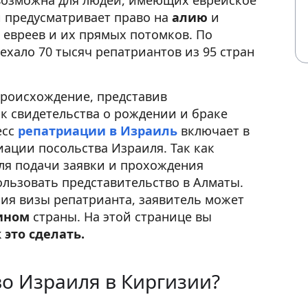
возможна для людей, имеющих еврейское
 предусматривает право на
алию
и
 евреев и их прямых потомков. По
еехало 70 тысяч репатриантов из 95 стран
происхождение, представив
к свидетельства о рождении и браке
есс
репатриации в Израиль
включает в
иации посольства Израиля. Так как
для подачи заявки и прохождения
льзовать представительство в Алматы.
ия визы репатрианта, заявитель может
ином
страны. На этой странице вы
это сделать.
во Израиля в Киргизии?