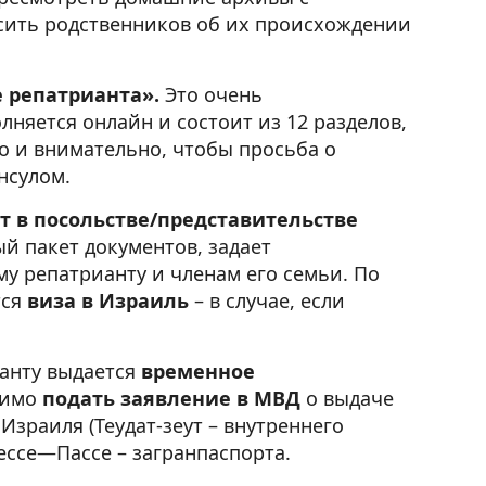
сить родственников об их происхождении
е репатрианта».
Это очень
лняется онлайн и состоит из 12 разделов,
о и внимательно, чтобы просьба о
нсулом.
т в посольстве/представительстве
й пакет документов, задает
у репатрианту и членам его семьи. По
тся
виза в Израиль
– в случае, если
ианту выдается
временное
димо
подать заявление в МВД
о выдаче
Израиля (Теудат-зеут – внутреннего
ессе
—
Пассе – загранпаспорта.