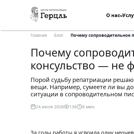
О нас
Услу
Главная
Блог
Почему сопроводительное п
Почему сопроводит
консульство — не 
Порой судьбу репатриации решаю
вещи. Например, сумеете ли вы д
ситуации в сопроводительном пи
24 июля 2026
136
8 мин.
За годы работы я усвоила одну неоче