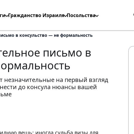
ги
Гражданство Израиля
Посольства
исьмо в консульство — не формальность
ельное письмо в
формальность
т незначительные на первый взгляд
онести до консула нюансы вашей
сьме
видную вещь: иногда судьба визы для