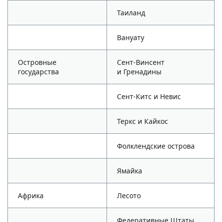
Таиланд
Вануату
Островные
Сент-Винсент
государства
и Гренадины
Сент-Китс и Невис
Теркс и Кайкос
Фолклендские острова
Ямайка
Африка
Лесото
Федеративные Штаты