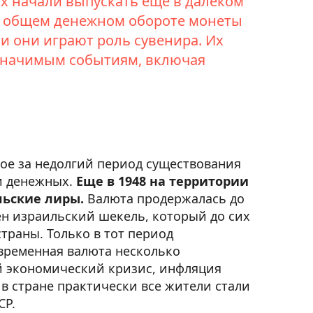
х начали выпускать еще в далеком
 в общем денежном обороте монеты
и они играют роль сувенира. Их
 значимым событиям, включая
рое за недолгий период существования
и денежных.
Еще в 1948 на территории
льские лиры.
Валюта продержалась до
ден израильский шекель, который до сих
траны. Только в тот период
овременная валюта несколько
ий экономический кризис, инфляция
о в стране практически все жители стали
СР.